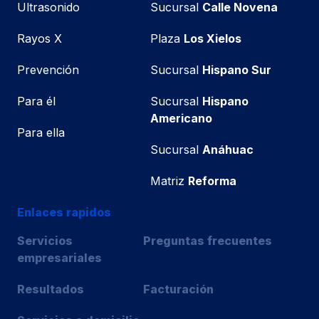
Ultrasonido
Sucursal
Calle Novena
Rayos X
Plaza
Los Xielos
Prevención
Sucursal
Hispano Sur
Para él
Sucursal
Hispano
Americano
Para ella
Sucursal
Anáhuac
Matriz
Reforma
Enlaces rapidos
Servicios
Preguntas frecuentes
empresariales
Resultados
Facturación