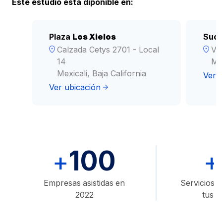
Este estudio esta diponible en:
Plaza
Los Xielos
Sucu
Calzada Cetys 2701 - Local
Ve
14
Mex
Mexicali, Baja California
Ver 
Ver ubicación
100
+
+
Empresas asistidas en
Servicios d
2022
tus 