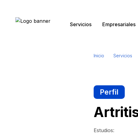
Servicios
Empresariales
Ultrasonido
Search
for:
Inicio
Servicios
Rayos X
Perfil
Artritis
Prevención
Estudios: