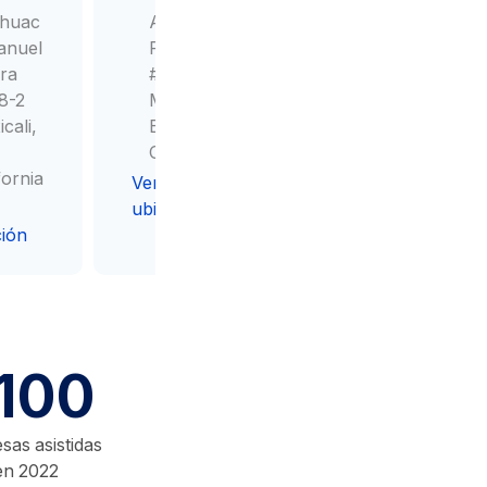
huac
Av.
anuel
Reforma
ra
#1317
8-2
Mexicali,
cali,
Baja
California
fornia
Ver
ubicación
ción
100
as asistidas
en 2022