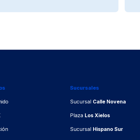
Prueba
de
Embarazo
Beta-
Gonadotropina
Coriónica
os
Sucursales
nido
Sucursal
Calle Novena
X
Plaza
Los Xielos
ión
Sucursal
Hispano Sur