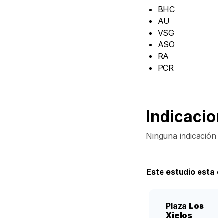
BHC
Para él
AU
VSG
ASO
RA
Para ella
PCR
Indicaci
Perfiles
Ninguna indicación 
Este estudio esta 
Mamografía
Plaza
Los
Xielos