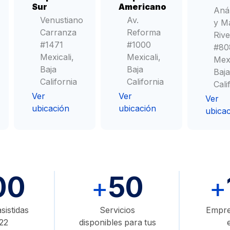
Mexicali, Baja California
Sur
Americano
Antígeno
Aná
(686) 700 7984
Venustiano
Av.
Carcinoembrionario
y M
Carranza
Reforma
Abrir en google maps
Rive
CA-
#1471
#1000
#80
125
Mexicali,
Mexicali,
Mexi
Baja
Baja
Baja
Sucursal
Calle Novena
CA
California
California
Cali
Calle Novena 1870
19-
Ver
Ver
Mexicali, Baja California
Ver
9
ubicación
ubicación
(686) 514 9678
CA
ubica
15-
Abrir en google maps
3
Función
Testicular
00
50
Espermatobioscopia
+
+
sistidas
Servicios
Empres
Beta-
22
disponibles para tus
Gonadotropina