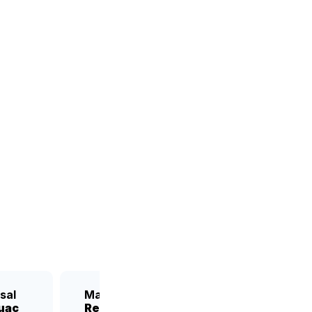
cano
sal
Matriz
uac
Reforma