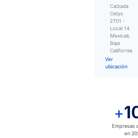
Calzada
Consulta Médica
Cetys
2701 -
Local 14
Mexicali,
Baja
California
Ver
ubicación
1
+
Empresas a
en 20