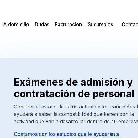
A domicilio
Dudas
Facturación
Sucursales
Contac
contacto@labor
Ultrasonido
Matriz
Reforma
6865 53 66 76
De Mama
Av. Reforma #1317
6862 61 22 08
Mexicali, Baja California
Ultrasonido
(686) 553 6676 y 553 5783
De Higado
Abrir en google maps
Y Vias
Exámenes de admisión y
Ultrasonido
Biliares
De
contratación de personal
Abdomen
Sucursal
Anáhuac
Ultrasonido
Conocer el estado de salud actual de los candidatos 
Anáhuac y Manuel Rivera #808-2
De Tiroides
ayudará a saber la compatibilidad que tienen con la
Mexicali, Baja California
(686) 558 6020
actividad que van a desarrollar dentro de su empresa
Ultrasonido
De Cuello
Abrir en google maps
Contamos con los estudios que le ayudarán a