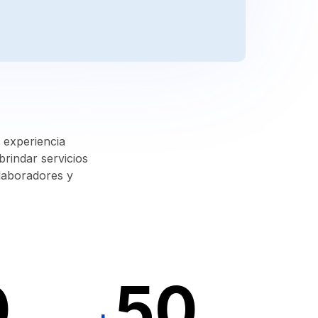
 experiencia
rindar servicios
olaboradores y
0
50