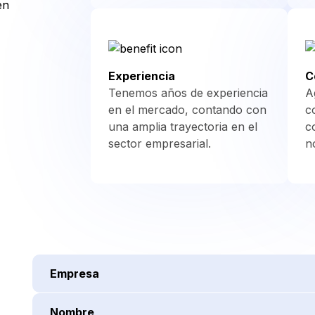
en
Prueba
de
Embarazo
Beta-
Experiencia
C
Gonadotropina
Tenemos años de experiencia
A
Coriónica
en el mercado, contando con
c
una amplia trayectoria en el
c
sector empresarial.
n