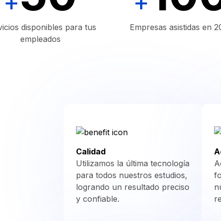
+
+
Coriónica
PSA
icios disponibles para tus
Empresas asistidas en 2
empleados
PSA
Libre
Hormonal
Pre-
Natal
Hormonal
Calidad
A
Utilizamos la última tecnología
A
Función
para todos nuestros estudios,
f
Ovárica
logrando un resultado preciso
n
y confiable.
r
Exudado
Vaginal