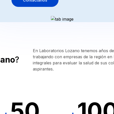
Contáctanos
Mexicali, Baja California
Antígeno
(686) 700 7984
Carcinoembrionario
Abrir en google maps
CA-
125
Sucursal
Calle Novena
CA
Calle Novena 1870
19-
Mexicali, Baja California
9
En Laboratorios Lozano tenemos años de
(686) 514 9678
CA
trabajando con empresas de la región en b
zano
?
15-
Abrir en google maps
integrales para evaluar la salud de sus c
3
aspirantes.
Función
Testicular
Espermatobioscopia
50
10
Beta-
Gonadotropina