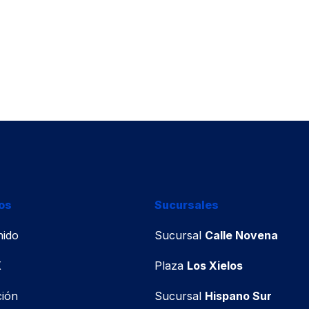
os
Sucursales
nido
Sucursal
Calle Novena
X
Plaza
Los Xielos
ión
Sucursal
Hispano Sur