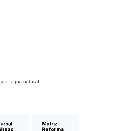
cano
gerir agua natural
ursal
Matriz
áhuac
Reforma