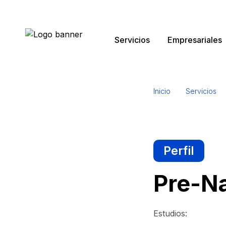
Servicios
Empresariales
Ultrasonido
Search
for:
Inicio
Servicios
Rayos X
Perfil
Pre-Na
Prevención
Estudios: