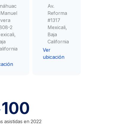
náhuac
Av.
 Manuel
Reforma
ivera
#1317
808-2
Mexicali,
exicali,
Baja
aja
California
alifornia
Ver
ubicación
cación
100
+
 asistidas en 2022