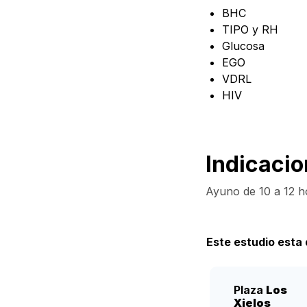
BHC
TIPO y RH
Para él
Glucosa
EGO
VDRL
HIV
Para ella
Indicaci
Ayuno de 10 a 12 ho
Perfiles
Este estudio esta 
Mamografía
Plaza
Los
Xielos