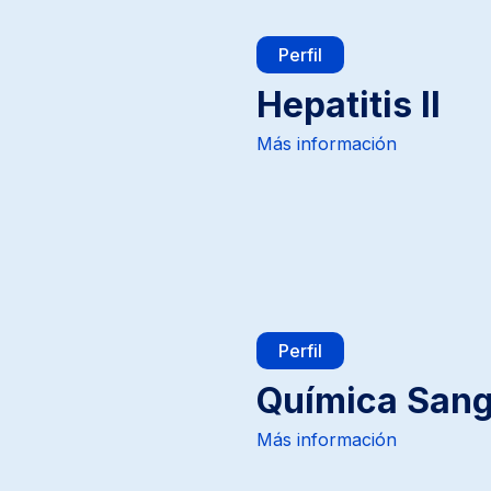
Prueba
Perfil
de
Embarazo
Hepatitis II
Beta-
Gonadotropina
Más información
Coriónica
Perfil
Química Sang
Más información