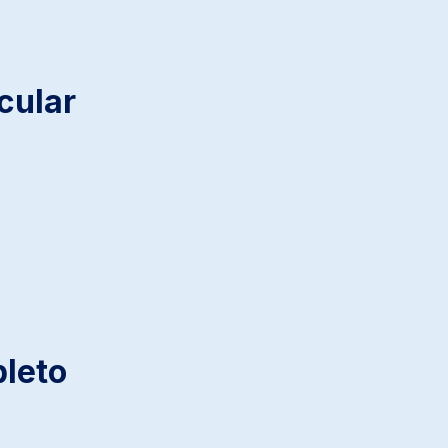
cular
leto