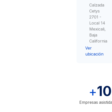
Calzada
Cetys
Consulta Médica
2701 -
Local 14
Mexicali,
Baja
California
Ver
ubicación
1
+
Empresas asistid