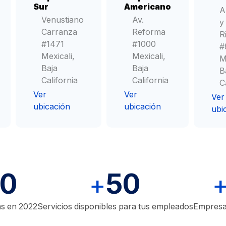
Mexicali, Baja California
Sur
Americano
Antígeno
A
(686) 700 7984
Venustiano
Av.
Carcinoembrionario
y
Carranza
Reforma
Abrir en google maps
R
CA-
#1471
#1000
#
125
Mexicali,
Mexicali,
M
Baja
Baja
B
Sucursal
Calle Novena
CA
California
California
C
Calle Novena 1870
19-
Ver
Ver
Mexicali, Baja California
Ver
9
ubicación
ubicación
(686) 514 9678
CA
ubi
15-
Abrir en google maps
3
Función
Testicular
00
50
Espermatobioscopia
+
as en 2022
Servicios disponibles para tus empleados
Empresas
Beta-
Gonadotropina