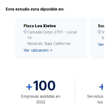
Este estudio esta diponible en:
Plaza
Los Xielos
Sucu
Calzada Cetys 2701 - Local
Ve
14
Mex
Mexicali, Baja California
Ver 
Ver ubicación
100
+
+
Empresas asistidas en
Servicios d
2022
tus 