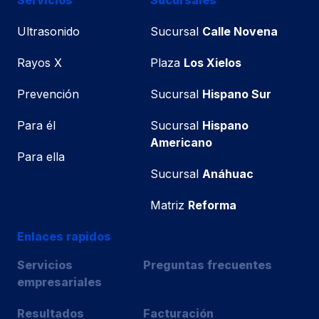
Ultrasonido
Sucursal
Calle Novena
Rayos X
Plaza
Los Xielos
Prevención
Sucursal
Hispano Sur
Para él
Sucursal
Hispano
Americano
Para ella
Sucursal
Anáhuac
Matriz
Reforma
Enlaces rapidos
Servicios
Preguntas frecuentes
empresariales
Resultados
Facturación