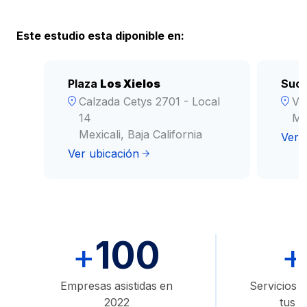
Este estudio esta diponible en:
Plaza
Los Xielos
Sucu
Calzada Cetys 2701 - Local
Ve
14
Mex
Mexicali, Baja California
Ver 
Ver ubicación
100
+
+
Empresas asistidas en
Servicios d
2022
tus 