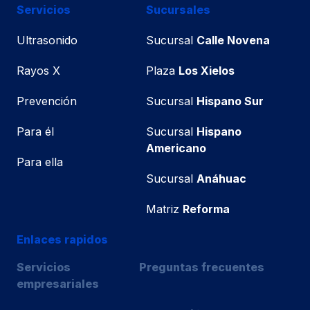
Servicios
Sucursales
Ultrasonido
Sucursal
Calle Novena
Rayos X
Plaza
Los Xielos
Prevención
Sucursal
Hispano Sur
Para él
Sucursal
Hispano
Americano
Para ella
Sucursal
Anáhuac
Matriz
Reforma
Enlaces rapidos
Servicios
Preguntas frecuentes
empresariales