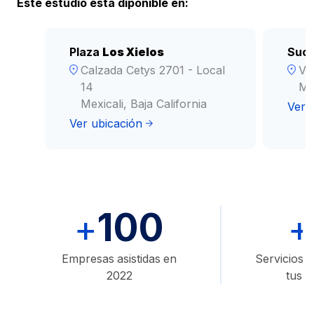
Este estudio esta diponible en:
Plaza
Los Xielos
Sucu
Calzada Cetys 2701 - Local
Ve
14
Mex
Mexicali, Baja California
Ver 
Ver ubicación
100
+
+
Empresas asistidas en
Servicios d
2022
tus 