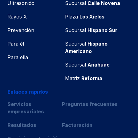
Ultrasonido
Sucursal
Calle Novena
Rayos X
Plaza
Los Xielos
Prevención
Sucursal
Hispano Sur
Para él
Sucursal
Hispano
Americano
Para ella
Sucursal
Anáhuac
Matriz
Reforma
Enlaces rapidos
Servicios
Preguntas frecuentes
empresariales
Resultados
Facturación