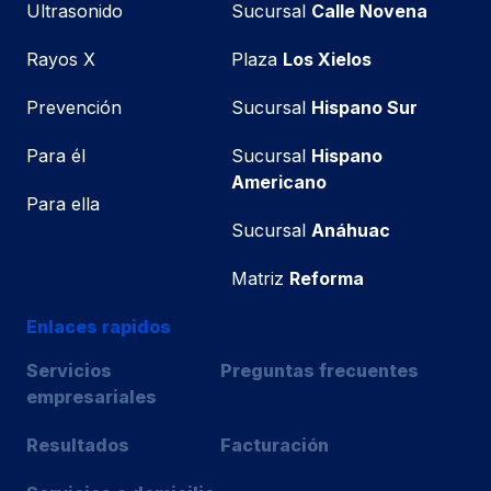
Ultrasonido
Sucursal
Calle Novena
Rayos X
Plaza
Los Xielos
Prevención
Sucursal
Hispano Sur
Para él
Sucursal
Hispano
Americano
Para ella
Sucursal
Anáhuac
Matriz
Reforma
Enlaces rapidos
Servicios
Preguntas frecuentes
empresariales
Resultados
Facturación