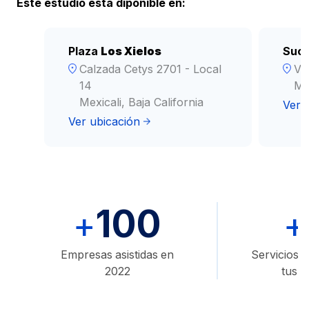
Este estudio esta diponible en:
Plaza
Los Xielos
Sucu
Calzada Cetys 2701 - Local
Ve
14
Mex
Mexicali, Baja California
Ver 
Ver ubicación
100
+
+
Empresas asistidas en
Servicios d
2022
tus 